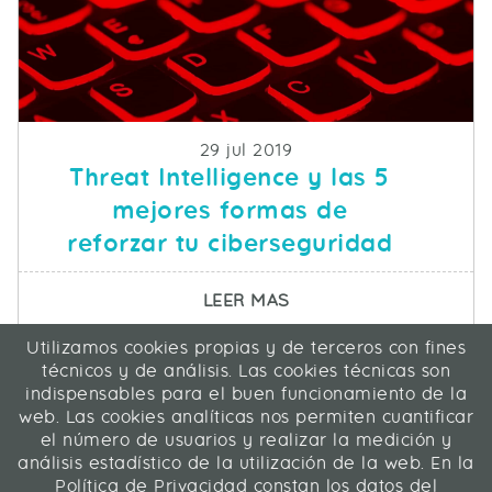
Fecha de publicacion
29 jul 2019
Threat Intelligence y las 5
mejores formas de
reforzar tu ciberseguridad
SOBRE THREAT INTELL
LEER MAS
Utilizamos cookies propias y de terceros con fines
ICA Informática y Comunicaciones Avanzadas SL
técnicos y de análisis. Las cookies técnicas son
C/ La Rábida 27, 28039 Madrid
indispensables para el buen funcionamiento de la
91 311 04 87
web. Las cookies analíticas nos permiten cuantificar
el número de usuarios y realizar la medición y
análisis estadístico de la utilización de la web. En la
Contacto
|
Mapa web
|
Legal
Política de Privacidad constan los datos del