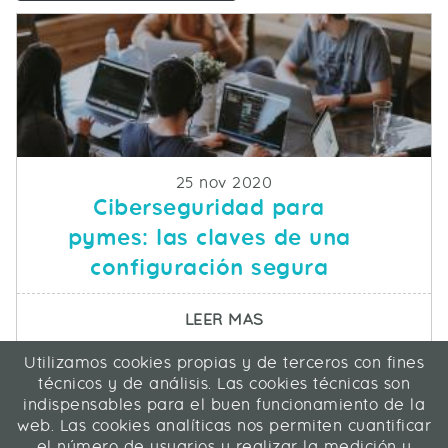
Fecha de publicacion
25 nov 2020
Ciberseguridad para
pymes: las claves de una
configuración segura
SOBRE CIBERSEGURIDA
LEER MAS
Utilizamos cookies propias y de terceros con fines
ICA Informática y Comunicaciones Avanzadas SL
técnicos y de análisis. Las cookies técnicas son
C/ La Rábida 27, 28039 Madrid
indispensables para el buen funcionamiento de la
91 311 04 87
web. Las cookies analíticas nos permiten cuantificar
el número de usuarios y realizar la medición y