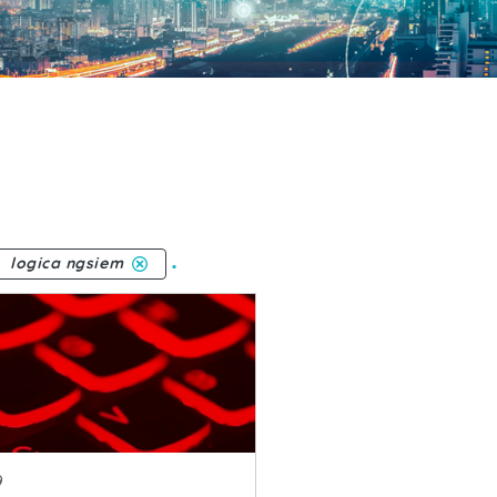
.
logica ngsiem
publicacion
9