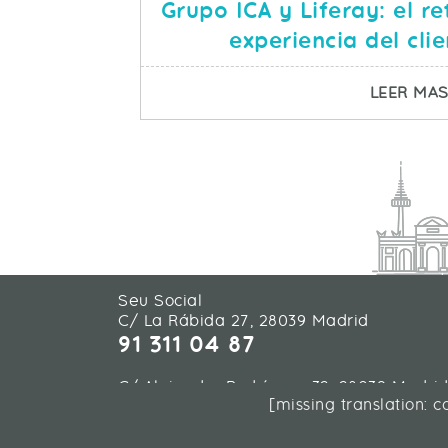
Grupo ICA y Liferay: el r
experiencia del clie
LEER MA
Seu Social
C/ La Rábida 27, 28039 Madrid
91 311 04 87
C/ Alejandro Rodríguez 32, 28039 Madri
[missing translation: 
91 311 04 87