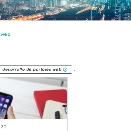
s web
.
desarrollo de portales web
blicacion
020