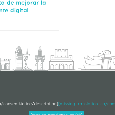
eto de mejorar la
nte digital
SOBRE GRUPO ICA Y LIFERAY: EL RETO DE MEJORAR LA 
S
d
ca/consentNotice/description]
[missing translation: ca/co