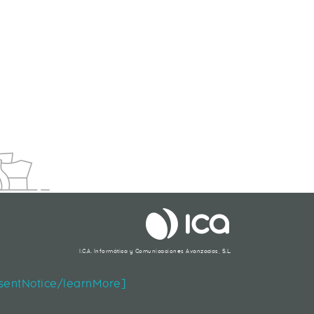
EXPERIENCIA DEL CLIENTE DIGITAL
I.C.A. Informática y Comunicaciones Avanzadas, S.L.
Segueix-nos
nsentNotice/learnMore]