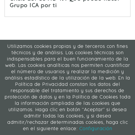
Grupo ICA por ti
Utilizamos cookies propias y de terceros con fines
ICA Informática y Comunicaciones Avanzadas SL
técnicos y de análisis. Las cookies técnicas son
C/ La Rábida 27, 28039 Madrid
indispensables para el buen funcionamiento de la
91 311 04 87
web. Las cookies analíticas nos permiten cuantificar
el número de usuarios y realizar la medición y
análisis estadístico de la utilización de la web. En la
Contacto
|
Mapa web
|
Legal
Política de Privacidad constan los datos del
responsable del tratamiento y sus derechos de
Web desarrollada en Liferay 7.4
protección de datos y en la Política de Cookies toda
la información ampliada de las cookies que
utilizamos. Haga clic en botón “Aceptar” si desea
ICA Informática y Comunicaciones Avanzadas SL
admitir todas las cookies, y si desea
admitir/rechazar determinadas cookies, haga clic
Síguenos
en el siguiente enlace:
Configuración