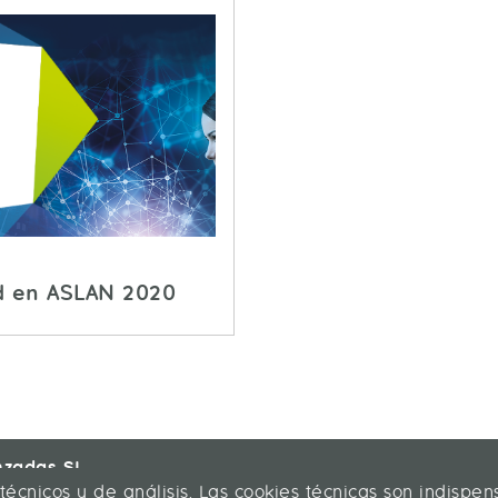
d en ASLAN 2020
nzadas SL
 técnicos y de análisis. Las cookies técnicas son indisp