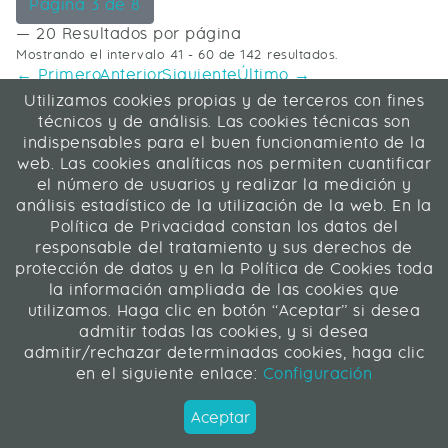
Página 3 de 8
— 20 Resultados por página
Mostrando el intervalo 41 - 60 de 142 resultados.
← Primero
Anterior
Siguiente
Último →
Utilizamos cookies propias y de terceros con fines
ICA Informática y Comunicaciones Avanzadas SL
técnicos y de análisis. Las cookies técnicas son
C/ La Rábida 27, 28039 Madrid
indispensables para el buen funcionamiento de la
91 311 04 87
web. Las cookies analíticas nos permiten cuantificar
el número de usuarios y realizar la medición y
análisis estadístico de la utilización de la web. En la
Contacto
|
Mapa web
|
Legal
Política de Privacidad constan los datos del
responsable del tratamiento y sus derechos de
Web desarrollada en Liferay 7.4
protección de datos y en la Política de Cookies toda
la información ampliada de las cookies que
utilizamos. Haga clic en botón “Aceptar” si desea
ICA Informática y Comunicaciones Avanzadas SL
admitir todas las cookies, y si desea
admitir/rechazar determinadas cookies, haga clic
Síguenos
en el siguiente enlace:
Configuración
Aceptar