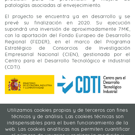
patologías asociadas al envejecimiento.
El proyecto se encuentra ya en desarrollo y se
prevé su finalización en 2020. Su ejecución
supondrá una inversión de aproximadamente 7M€,
con la aportación del Fondo Europeo de Desarrollo
Regional (FEDER), en el marco del Programa
Estratégico de Consorcios de Investigación
Empresarial Nacional (CIEN), gestionada por el
Centro para el Desarrollo Tecnológico e Industrial
(CDTI).
Utilizamos cookies propias y de terceros con fines
ICA Informática y Comunicaciones Avanzadas SL
técnicos y de análisis. Las cookies técnicas son
C/ La Rábida 27, 28039 Madrid
indispensables para el buen funcionamiento de la
91 311 04 87
web. Las cookies analíticas nos permiten cuantificar