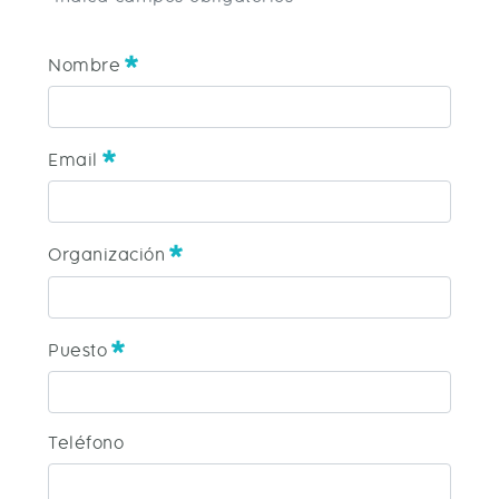
Nombre
Nombre
Requerido
Email
Email
Requerido
Organización
Organización
Requerido
Puesto
Puesto
Teléfono
Requerido