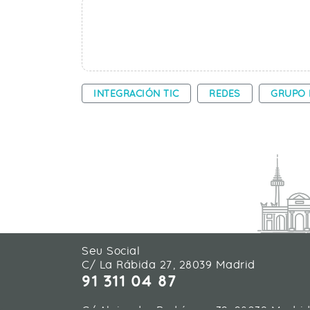
INTEGRACIÓN TIC
REDES
GRUPO 
Seu Social
C/ La Rábida 27, 28039 Madrid
91 311 04 87