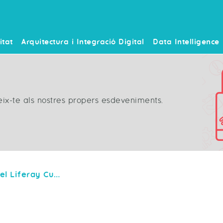
itat
Arquitectura i Integració Digital
Data Intelligence
neix-te als nostres propers esdeveniments.
ICA, Patrocinador del Liferay Customer Summit 2023 celebrado en Madrid.