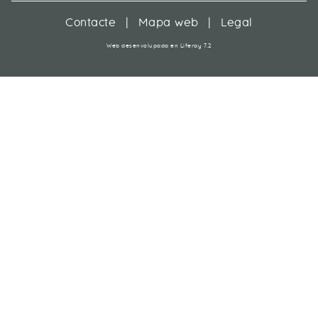
Contacte
|
Mapa web
|
Legal
Web desenvolupada en Liferay 7.2