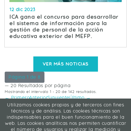
12 dic 2023
ICA gana el concurso para desarrollar
el sistema de información para la
gestión de personal de la acción
educativa exterior del MEFP.
VER MÁS NOTICIAS
Página 1 de 8
— 20 Resultados por página
Mostrando el intervalo 1 - 20 de 142 resultados.
← Primero
Anterior
Siguiente
Último →
Utilizamos cookies propias y de terceros con fines
ICA Informática y Comunicaciones Avanzadas SL
técnicos y de análisis. Las cookies técnicas son
C/ La Rábida 27, 28039 Madrid
indispensables para el buen funcionamiento de la
91 311 04 87
web. Las cookies analíticas nos permiten cuantificar
el número de usuarios y realizar la medición y