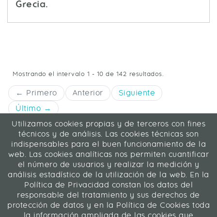
Grecia.
Mostrando el intervalo 1 - 10 de 142 resultados.
← Primero
Anterior
Siguiente
Último →
Utilizamos cookies propias y de terceros con fines
ICA Informática y Comunicaciones Avanzadas SL
técnicos y de análisis. Las cookies técnicas son
C/ La Rábida 27, 28039 Madrid
indispensables para el buen funcionamiento de la
91 311 04 87
web. Las cookies analíticas nos permiten cuantificar
el número de usuarios y realizar la medición y
análisis estadístico de la utilización de la web. En la
Contacto
|
Mapa web
|
Legal
Política de Privacidad constan los datos del
responsable del tratamiento y sus derechos de
Web desarrollada en Liferay 7.4
protección de datos y en la Política de Cookies toda
la información ampliada de las cookies que