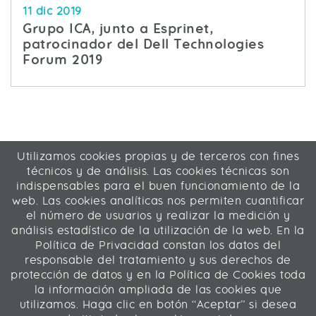
11 dic 2019
Grupo ICA, junto a Esprinet,
patrocinador del Dell Technologies
Forum 2019
Utilizamos cookies propias y de terceros con fines
ICA Informática y Comunicaciones Avanzadas SL
técnicos y de análisis. Las cookies técnicas son
C/ La Rábida 27, 28039 Madrid
indispensables para el buen funcionamiento de la
91 311 04 87
web. Las cookies analíticas nos permiten cuantificar
el número de usuarios y realizar la medición y
análisis estadístico de la utilización de la web. En la
Contacto
|
Mapa web
|
Legal
Política de Privacidad constan los datos del
responsable del tratamiento y sus derechos de
Web desarrollada en Liferay 7.4
protección de datos y en la Política de Cookies toda
la información ampliada de las cookies que
utilizamos. Haga clic en botón “Aceptar” si desea
ICA Informática y Comunicaciones Avanzadas SL