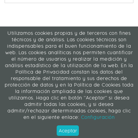
Utilizamos cookies propias y de terceros con fines
ICA Informática y Comunicaciones Avanzadas SL
técnicos y de análisis. Las cookies técnicas son
C/ La Rábida 27, 28039 Madrid
indispensables para el buen funcionamiento de la
91 311 04 87
web. Las cookies analíticas nos permiten cuantificar
el número de usuarios y realizar la medición y
análisis estadístico de la utilización de la web. En la
Contacto
|
Mapa web
|
Legal
Política de Privacidad constan los datos del
responsable del tratamiento y sus derechos de
Web desarrollada en Liferay 7.4
protección de datos y en la Política de Cookies toda
la información ampliada de las cookies que
utilizamos. Haga clic en botón “Aceptar” si desea
ICA Informática y Comunicaciones Avanzadas SL
admitir todas las cookies, y si desea
admitir/rechazar determinadas cookies, haga clic
Síguenos
en el siguiente enlace:
Configuración
Aceptar