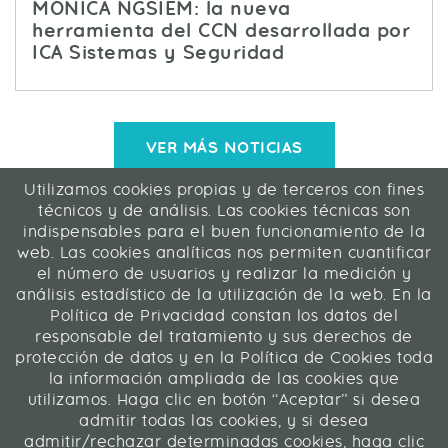
MÓNICA NGSIEM: la nueva
herramienta del CCN desarrollada por
ICA Sistemas y Seguridad
VER MÁS NOTICIAS
Utilizamos cookies propias y de terceros con fines
ICA Informática y Comunicaciones Avanzadas SL
técnicos y de análisis. Las cookies técnicas son
C/ La Rábida 27, 28039 Madrid
indispensables para el buen funcionamiento de la
91 311 04 87
web. Las cookies analíticas nos permiten cuantificar
el número de usuarios y realizar la medición y
análisis estadístico de la utilización de la web. En la
Contacto
|
Mapa web
|
Legal
Política de Privacidad constan los datos del
responsable del tratamiento y sus derechos de
Web desarrollada en Liferay 7.4
protección de datos y en la Política de Cookies toda
la información ampliada de las cookies que
utilizamos. Haga clic en botón “Aceptar” si desea
ICA Informática y Comunicaciones Avanzadas SL
admitir todas las cookies, y si desea
admitir/rechazar determinadas cookies, haga clic