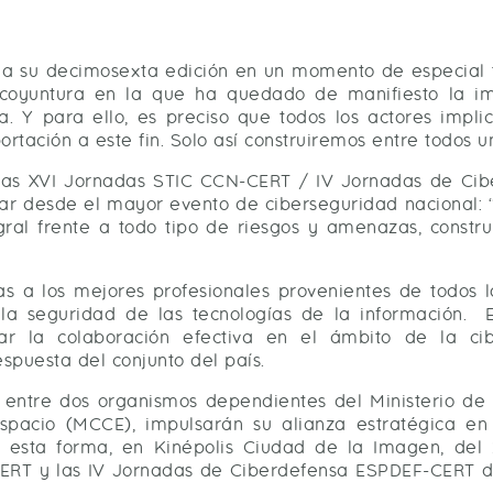
a su decimosexta edición en un momento de especial 
coyuntura en la que ha quedado de manifiesto la im
 Y para ello, es preciso que todos los actores impli
rtación a este fin. Solo así construiremos entre todos u
e las XVI Jornadas STIC CCN-CERT / IV Jornadas de C
ular desde el mayor evento de ciberseguridad nacional: 
egral frente a todo tipo de riesgos y amenazas, constru
ías a los mejores profesionales provenientes de todos l
 la seguridad de las tecnologías de la información.
r la colaboración efectiva en el ámbito de la ci
spuesta del conjunto del país.
 entre dos organismos dependientes del Ministerio de 
spacio (MCCE), impulsarán su alianza estratégica en
De esta forma, en Kinépolis Ciudad de la Imagen, del
CERT y las IV Jornadas de Ciberdefensa ESPDEF-CERT d