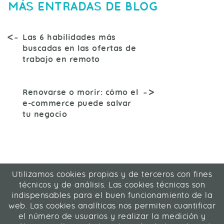
MÁS ENTRADAS DE BLOG
Las 6 habilidades más
buscadas en las ofertas de
trabajo en remoto
Renovarse o morir: cómo el
e-commerce puede salvar
tu negocio
Utilizamos cookies propias y de terceros con fines
ICA Informática y Comunicaciones Avanzadas SL
técnicos y de análisis. Las cookies técnicas son
C/ La Rábida 27, 28039 Madrid
indispensables para el buen funcionamiento de la
91 311 04 87
web. Las cookies analíticas nos permiten cuantificar
el número de usuarios y realizar la medición y