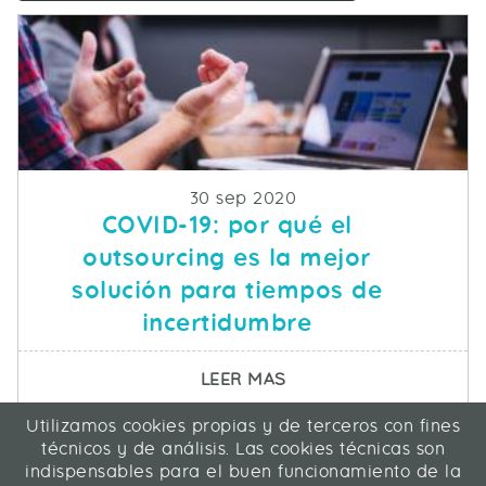
Fecha de publicacion
30 sep 2020
COVID-19: por qué el
outsourcing es la mejor
solución para tiempos de
incertidumbre
SOBRE COVID-19: POR
LEER MAS
Utilizamos cookies propias y de terceros con fines
ICA Informática y Comunicaciones Avanzadas SL
técnicos y de análisis. Las cookies técnicas son
C/ La Rábida 27, 28039 Madrid
indispensables para el buen funcionamiento de la