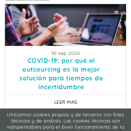
Fecha de publicacion
30 sep 2020
COVID-19: por qué el
outsourcing es la mejor
solución para tiempos de
incertidumbre
SOBRE COVID-19: POR
LEER MAS
Utilizamos cookies propias y de terceros con fines
ICA Informática y Comunicaciones Avanzadas SL
técnicos y de análisis. Las cookies técnicas son
C/ La Rábida 27, 28039 Madrid
indispensables para el buen funcionamiento de la