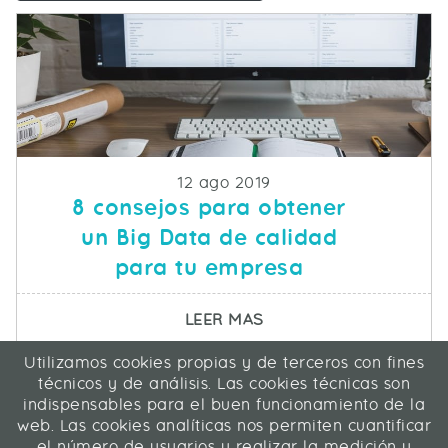
Fecha de publicacion
12 ago 2019
8 consejos para obtener
un Big Data de calidad
para tu empresa
SOBRE 8 CONSEJOS PA
LEER MAS
Utilizamos cookies propias y de terceros con fines
ICA Informática y Comunicaciones Avanzadas SL
técnicos y de análisis. Las cookies técnicas son
C/ La Rábida 27, 28039 Madrid
indispensables para el buen funcionamiento de la
91 311 04 87
web. Las cookies analíticas nos permiten cuantificar
el número de usuarios y realizar la medición y