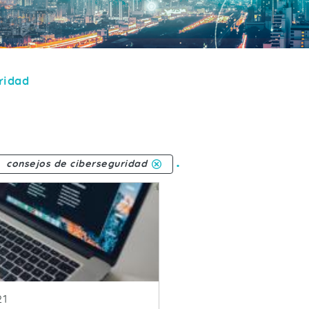
ridad
.
consejos de ciberseguridad
ublicacion
21