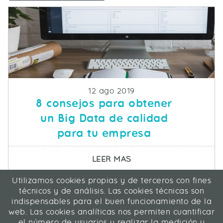
Fecha de publicacion
12 ago 2019
8 consejos para obtener
un Big Data de calidad
para tu empresa
SOBRE 8 CONSEJOS PA
LEER MAS
Utilizamos cookies propias y de terceros con fines
ICA Informática y Comunicaciones Avanzadas SL
técnicos y de análisis. Las cookies técnicas son
C/ La Rábida 27, 28039 Madrid
indispensables para el buen funcionamiento de la
91 311 04 87
web. Las cookies analíticas nos permiten cuantificar
el número de usuarios y realizar la medición y