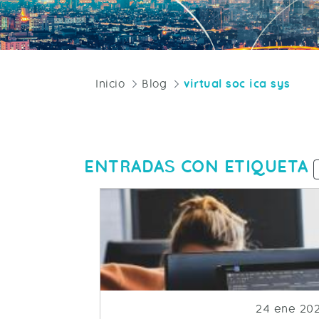
Inicio
Blog
virtual soc ica sys
ENTRADAS CON ETIQUETA
Fecha de p
24 ene 20