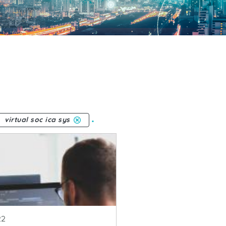
.
virtual soc ica sys
ublicacion
22