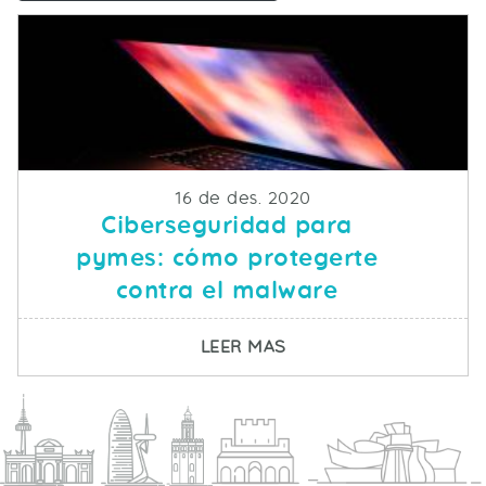
Fecha de publicacion
16 de des. 2020
Ciberseguridad para
pymes: cómo protegerte
contra el malware
SOBRE CIBERSEGURID
LEER MAS