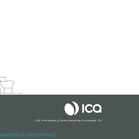
S? ESTOS SON LOS TRABAJOS DEL FUTURO
I.C.A. Informática y Comunicaciones Avanzadas, S.L.
Segueix-nos
nsentNotice/learnMore]