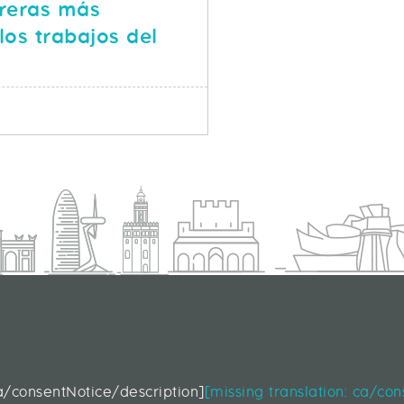
rreras más
os trabajos del
SOBRE ¿CUÁLES SON LAS CARRERAS MÁS DEMANDADA
S
d
ca/consentNotice/description]
[missing translation: ca/co