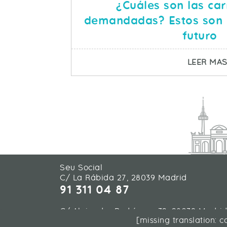
¿Cuáles son las ca
demandadas? Estos son l
futuro
LEER MA
Seu Social
C/ La Rábida 27, 28039 Madrid
91 311 04 87
C/ Alejandro Rodríguez 32, 28039 Madri
[missing translation: 
91 311 04 87