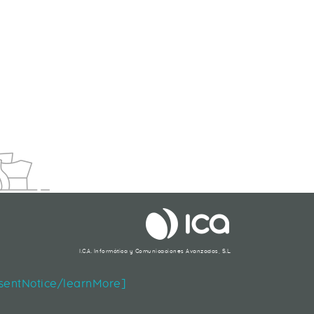
IÓN PROVOCADA?
I.C.A. Informática y Comunicaciones Avanzadas, S.L.
Segueix-nos
nsentNotice/learnMore]