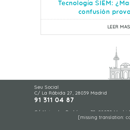
Tecnología SIEM: ¿Ma
confusión prov
LEER MA
Seu Social
C/ La Rábida 27, 28039 Madrid
91 311 04 87
C/ Alejandro Rodríguez 32, 28039 Madri
[missing translation: 
91 311 04 87