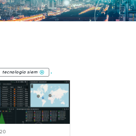
.
tecnología siem
blicacion
020