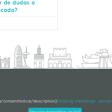
r de dudas o
ocada?
SOBRE TECNOLOGÍA SIEM: ¿MAR DE DUDAS O CONFUS
S
d
ca/consentNotice/description]
[missing translation: ca/co