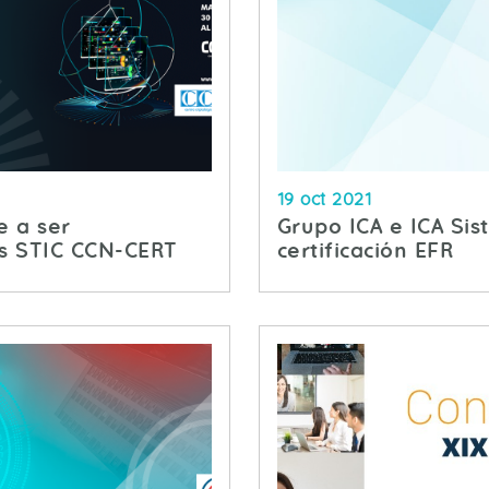
19 oct 2021
e a ser
Grupo ICA e ICA Si
as STIC CCN-CERT
certificación EFR