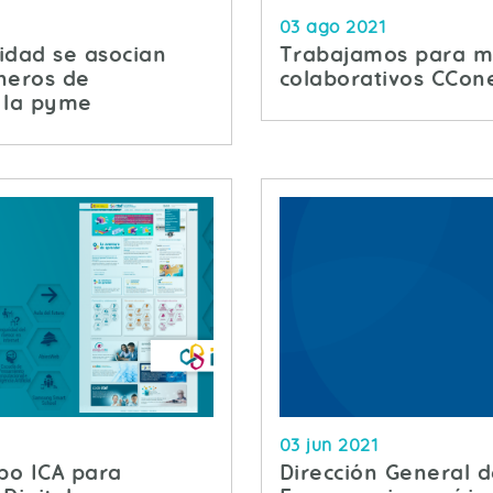
03 ago 2021
idad se asocian
Trabajamos para me
oneros de
colaborativos CCon
 la pyme
03 jun 2021
po ICA para
Dirección General d