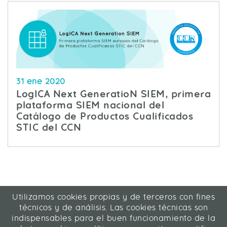
31 ene 2020
LogICA Next GeneratioN SIEM, primera
plataforma SIEM nacional del
Catálogo de Productos Cualificados
STIC del CCN
Utilizamos cookies propias y de terceros con fines
ICA Informática y Comunicaciones Avanzadas SL
técnicos y de análisis. Las cookies técnicas son
C/ La Rábida 27, 28039 Madrid
indispensables para el buen funcionamiento de la