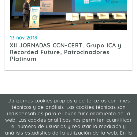
13 nov 2018
XII JORNADAS CCN-CERT: Grupo ICA y
Recorded Future, Patrocinadores
Platinum
Utilizamos cookies propias y de terceros con fines
ICA Informática y Comunicaciones Avanzadas SL
técnicos y de análisis. Las cookies técnicas son
C/ La Rábida 27, 28039 Madrid
indispensables para el buen funcionamiento de la
91 311 04 87
web. Las cookies analíticas nos permiten cuantificar
el número de usuarios y realizar la medición y
análisis estadístico de la utilización de la web. En la