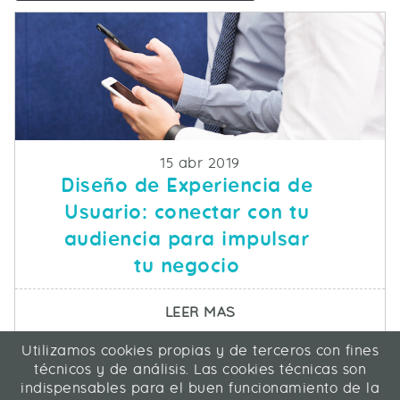
Fecha de publicacion
15 abr 2019
Diseño de Experiencia de
Usuario: conectar con tu
audiencia para impulsar
tu negocio
SOBRE DISEÑO DE EXP
LEER MAS
Utilizamos cookies propias y de terceros con fines
ICA Informática y Comunicaciones Avanzadas SL
técnicos y de análisis. Las cookies técnicas son
C/ La Rábida 27, 28039 Madrid
indispensables para el buen funcionamiento de la