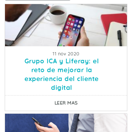
Fecha de publicacion
11 nov 2020
Grupo ICA y Liferay: el
reto de mejorar la
experiencia del cliente
digital
SOBRE GRUPO ICA Y LI
LEER MAS