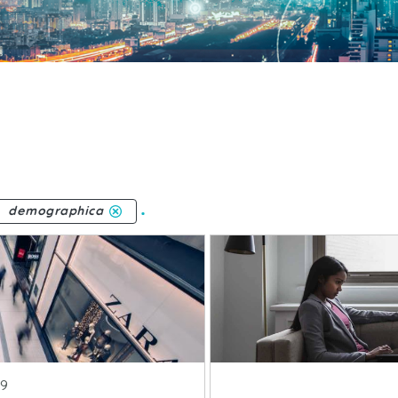
.
demographica
ublicacion
19