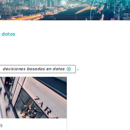
 datos
.
decisiones basadas en datos
ublicacion
19