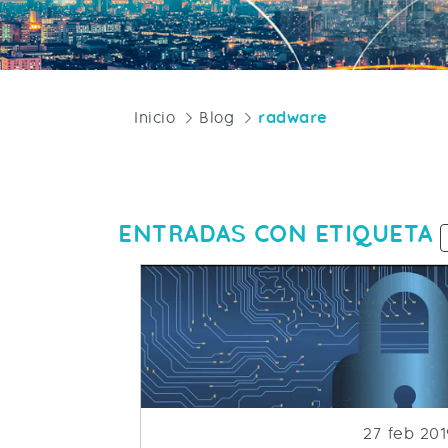
Inicio
Blog
radware
ENTRADAS CON ETIQUETA
Fecha de p
27 feb 201