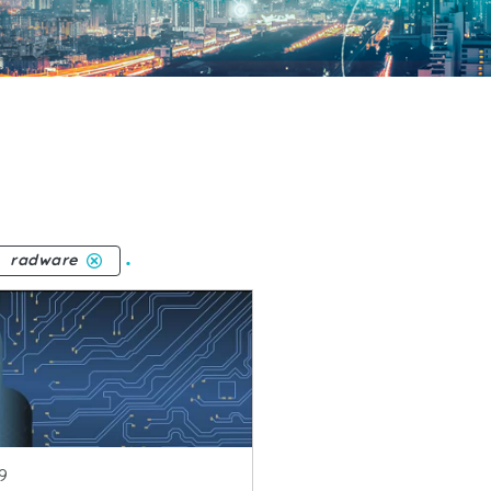
.
radware
ublicacion
9