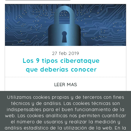
Fecha de publicacion
27 feb 2019
Los 9 tipos ciberataque
que deberías conocer
SOBRE LOS 9 TIPOS C
LEER MAS
Utilizamos cookies propias y de terceros con fines
ICA Informática y Comunicaciones Avanzadas SL
técnicos y de análisis. Las cookies técnicas son
C/ La Rábida 27, 28039 Madrid
indispensables para el buen funcionamiento de la
91 311 04 87
web. Las cookies analíticas nos permiten cuantificar
el número de usuarios y realizar la medición y
análisis estadístico de la utilización de la web. En la