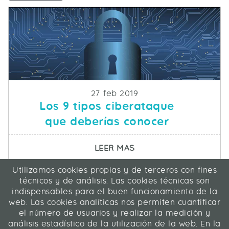
Fecha de publicacion
27 feb 2019
Los 9 tipos ciberataque
que deberías conocer
SOBRE LOS 9 TIPOS C
LEER MAS
Utilizamos cookies propias y de terceros con fines
ICA Informática y Comunicaciones Avanzadas SL
técnicos y de análisis. Las cookies técnicas son
C/ La Rábida 27, 28039 Madrid
indispensables para el buen funcionamiento de la
91 311 04 87
web. Las cookies analíticas nos permiten cuantificar
el número de usuarios y realizar la medición y
análisis estadístico de la utilización de la web. En la