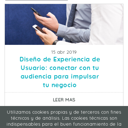
Fecha de publicacion
15 abr 2019
Diseño de Experiencia de
Usuario: conectar con tu
audiencia para impulsar
tu negocio
SOBRE DISEÑO DE EXP
LEER MAS
Utilizamos cookies propias y de terceros con fines
ICA Informática y Comunicaciones Avanzadas SL
técnicos y de análisis. Las cookies técnicas son
C/ La Rábida 27, 28039 Madrid
indispensables para el buen funcionamiento de la