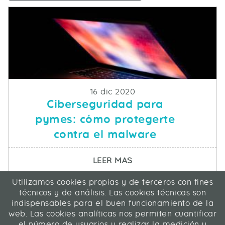
Fecha de publicacion
16 dic 2020
Ciberseguridad para
pymes: cómo protegerte
contra el malware
SOBRE CIBERSEGURID
LEER MAS
Utilizamos cookies propias y de terceros con fines
ICA Informática y Comunicaciones Avanzadas SL
técnicos y de análisis. Las cookies técnicas son
C/ La Rábida 27, 28039 Madrid
indispensables para el buen funcionamiento de la
91 311 04 87
web. Las cookies analíticas nos permiten cuantificar
el número de usuarios y realizar la medición y