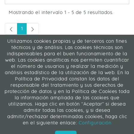
Mostrando el intervalo 1 - 5 de 5 resultados.
1
Página
Página anterior
Página siguiente
Utilizamos cookies propias y de terceros con fines
ICA Informática y Comunicaciones Avanzadas SL
técnicos y de análisis. Las cookies técnicas son
C/ La Rábida 27, 28039 Madrid
indispensables para el buen funcionamiento de la
91 311 04 87
web. Las cookies analíticas nos permiten cuantificar
el número de usuarios y realizar la medición y
análisis estadístico de la utilización de la web. En la
Contacto
|
Mapa web
|
Legal
Política de Privacidad constan los datos del
responsable del tratamiento y sus derechos de
Web desarrollada en Liferay 7.4
protección de datos y en la Política de Cookies toda
la información ampliada de las cookies que
utilizamos. Haga clic en botón “Aceptar” si desea
ICA Informática y Comunicaciones Avanzadas SL
admitir todas las cookies, y si desea
admitir/rechazar determinadas cookies, haga clic
Síguenos
en el siguiente enlace:
Configuración