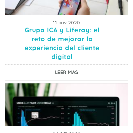
Fecha de publicacion
11 nov 2020
Grupo ICA y Liferay: el
reto de mejorar la
experiencia del cliente
digital
SOBRE GRUPO ICA Y LI
LEER MAS