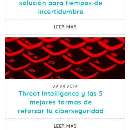
solución para tiempos de
incertidumbre
SOBRE COVID-19: POR
LEER MAS
Fecha de publicacion
29 jul 2019
Threat Intelligence y las 5
mejores formas de
reforzar tu ciberseguridad
SOBRE THREAT INTELL
LEER MAS