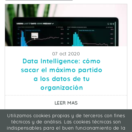
Fecha de publicacion
07 oct 2020
Data Intelligence: cómo
sacar el máximo partido
a los datos de tu
organización
SOBRE DATA INTELLIG
LEER MAS
Utilizamos cookies propias y de terceros con fines
ICA Informática y Comunicaciones Avanzadas SL
técnicos y de análisis. Las cookies técnicas son
C/ La Rábida 27, 28039 Madrid
indispensables para el buen funcionamiento de la