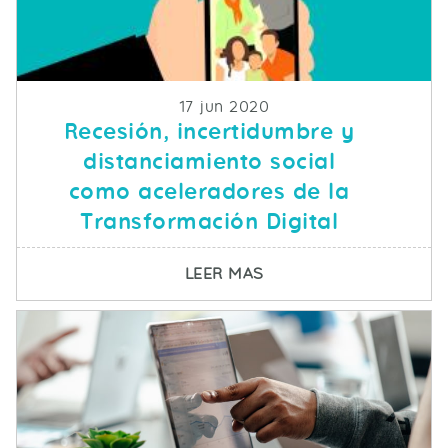
Fecha de publicacion
17 jun 2020
Recesión, incertidumbre y
distanciamiento social
como aceleradores de la
Transformación Digital
SOBRE RECESIÓN, INC
LEER MAS