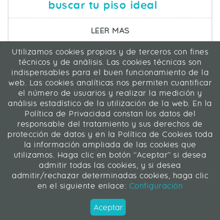
buscar tu piso ideal
SOBRE ASÍ TE AYUDA E
LEER MAS
Utilizamos cookies propias y de terceros con fines
ICA Informática y Comunicaciones Avanzadas SL
técnicos y de análisis. Las cookies técnicas son
C/ La Rábida 27, 28039 Madrid
indispensables para el buen funcionamiento de la
91 311 04 87
web. Las cookies analíticas nos permiten cuantificar
el número de usuarios y realizar la medición y
análisis estadístico de la utilización de la web. En la
Contacto
|
Mapa web
|
Legal
Política de Privacidad constan los datos del
responsable del tratamiento y sus derechos de
Web desarrollada en Liferay 7.4
protección de datos y en la Política de Cookies toda
la información ampliada de las cookies que
utilizamos. Haga clic en botón “Aceptar” si desea
ICA Informática y Comunicaciones Avanzadas SL
admitir todas las cookies, y si desea
admitir/rechazar determinadas cookies, haga clic
Síguenos
en el siguiente enlace:
Configuración
Aceptar