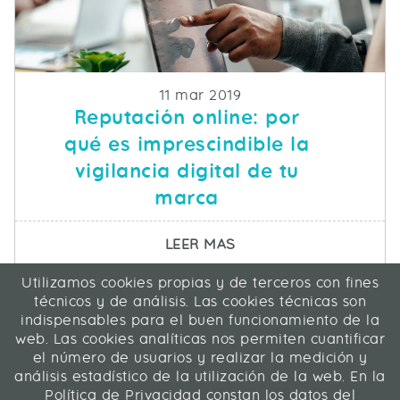
Fecha de publicacion
11 mar 2019
Reputación online: por
qué es imprescindible la
vigilancia digital de tu
marca
SOBRE REPUTACIÓN ONL
LEER MAS
Utilizamos cookies propias y de terceros con fines
ICA Informática y Comunicaciones Avanzadas SL
técnicos y de análisis. Las cookies técnicas son
C/ La Rábida 27, 28039 Madrid
indispensables para el buen funcionamiento de la
91 311 04 87
web. Las cookies analíticas nos permiten cuantificar
el número de usuarios y realizar la medición y
análisis estadístico de la utilización de la web. En la
Contacto
|
Mapa web
|
Legal
Política de Privacidad constan los datos del