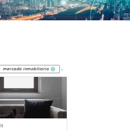
.
mercado inmobiliario
ublicacion
19