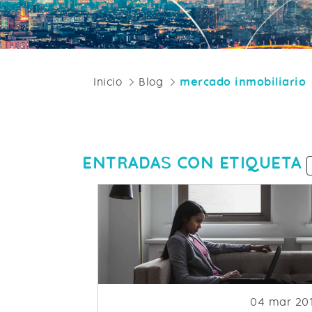
Inicio
Blog
mercado inmobiliario
ENTRADAS CON ETIQUETA
Fecha de p
04 mar 20