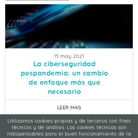
Fecha de publicacion
15 may 2021
La ciberseguridad
pospandemia: un cambio
de enfoque más que
necesario
SOBRE LA CIBERSEGU
LEER MAS
Utilizamos cookies propias y de terceros con fines
ICA Informática y Comunicaciones Avanzadas SL
técnicos y de análisis. Las cookies técnicas son
C/ La Rábida 27, 28039 Madrid
indispensables para el buen funcionamiento de la