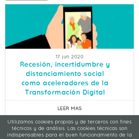
Fecha de publicacion
17 jun 2020
Recesión, incertidumbre y
distanciamiento social
como aceleradores de la
Transformación Digital
SOBRE RECESIÓN, INC
LEER MAS
Utilizamos cookies propias y de terceros con fines
ICA Informática y Comunicaciones Avanzadas SL
técnicos y de análisis. Las cookies técnicas son
C/ La Rábida 27, 28039 Madrid
indispensables para el buen funcionamiento de la