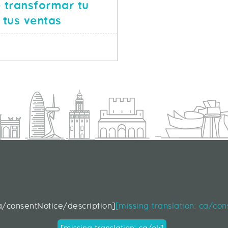
transformar tu
 tus ventas
SOBRE ECOMMERCE: CÓMO PUEDE TRANSFORMAR TU N
S
d
ca/consentNotice/description]
[missing translation: ca/co