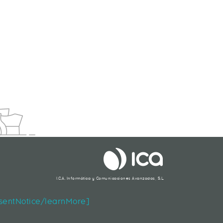
EGOCIO Y AUMENTAR TUS VENTAS
I.C.A. Informática y Comunicaciones Avanzadas, S.L.
Segueix-nos
nsentNotice/learnMore]