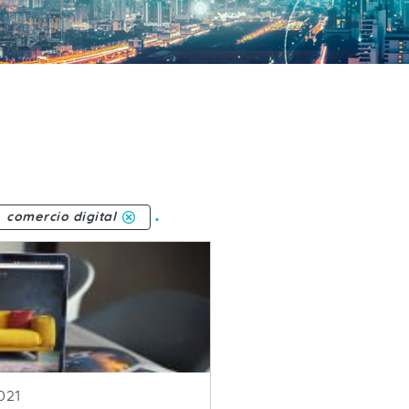
.
comercio digital
blicacion
021