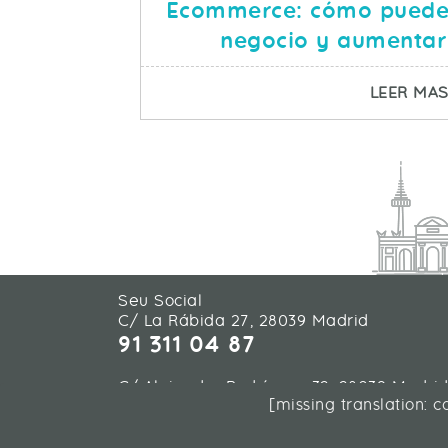
Ecommerce: cómo puede 
negocio y aumentar
LEER MA
Seu Social
C/ La Rábida 27, 28039 Madrid
91 311 04 87
C/ Alejandro Rodríguez 32, 28039 Madri
[missing translation: 
91 311 04 87