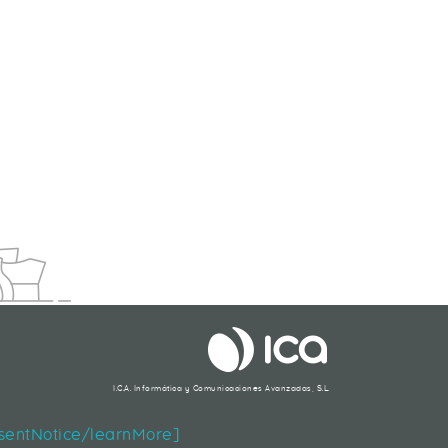
LE LA VIGILANCIA DIGITAL DE TU MARCA
I.C.A. Informática y Comunicaciones Avanzadas, S.L.
Segueix-nos
nsentNotice/learnMore]