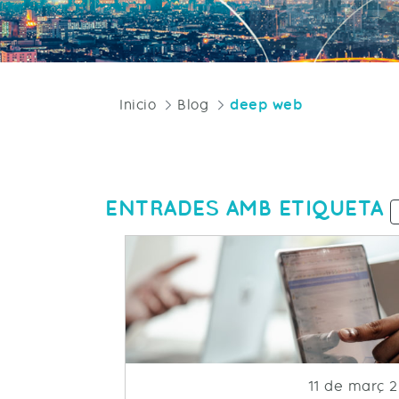
Inicio
Blog
deep web
ENTRADES AMB ETIQUETA
Fecha de pub
11 de març 2