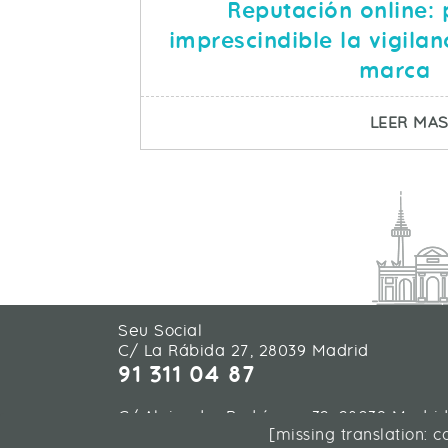
Reputación online: 
imprescindible la vigilan
marca
LEER MA
Seu Social
C/ La Rábida 27, 28039 Madrid
91 311 04 87
C/ Alejandro Rodríguez 32, 28039 Madri
[missing translation: 
91 311 04 87