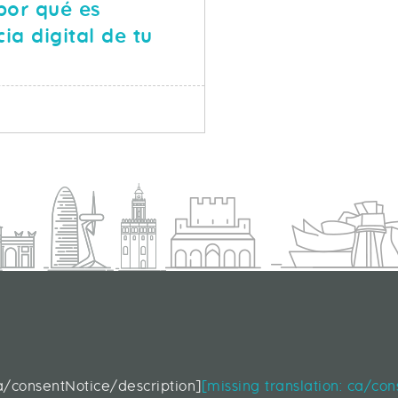
por qué es
cia digital de tu
SOBRE REPUTACIÓN ONLINE: POR QUÉ ES IMPRESCINDIB
S
d
ca/consentNotice/description]
[missing translation: ca/co